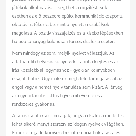
játékok alkalmazása – segítheti a rögzítést. Sok
esetben az élő beszédre épülő, kommunikációközpontú
oktatás hatékonyabb, mint a nyelvtani szabályok
magolása. A pozitív visszajelzés és a kisebb lépésekben
haladó tananyag különösen fontos diszlexia esetén.
Nem mindegy az sem, melyik nyelvet választjuk. Az
átláthatóbb helyesírású nyelvek – ahol a kiejtés és az
írás közelebb áll egymáshoz – gyakran könnyebben
elsajátíthatók. Ugyanakkor megfelelő támogatással az
angol vagy a német nyelv tanulása sem kizárt. A lényeg
az egyéni tanulási stílus figyelembevétele és a
rendszeres gyakorlás.
A tapasztalatok azt mutatják, hogy a diszlexia mellett is
lehet sikerélményt szerezni az idegen nyelvek világában.
Ehhez elfogadó környezetre, differenciált oktatásra és