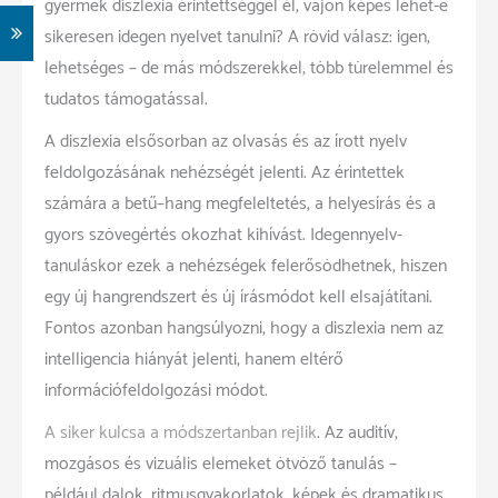
gyermek diszlexia érintettséggel él, vajon képes lehet-e
sikeresen idegen nyelvet tanulni? A rövid válasz: igen,
lehetséges – de más módszerekkel, több türelemmel és
tudatos támogatással.
A diszlexia elsősorban az olvasás és az írott nyelv
feldolgozásának nehézségét jelenti. Az érintettek
számára a betű–hang megfeleltetés, a helyesírás és a
gyors szövegértés okozhat kihívást. Idegennyelv-
tanuláskor ezek a nehézségek felerősödhetnek, hiszen
egy új hangrendszert és új írásmódot kell elsajátítani.
Fontos azonban hangsúlyozni, hogy a diszlexia nem az
intelligencia hiányát jelenti, hanem eltérő
információfeldolgozási módot.
A siker kulcsa a módszertanban rejlik
. Az auditív,
mozgásos és vizuális elemeket ötvöző tanulás –
például dalok, ritmusgyakorlatok, képek és dramatikus