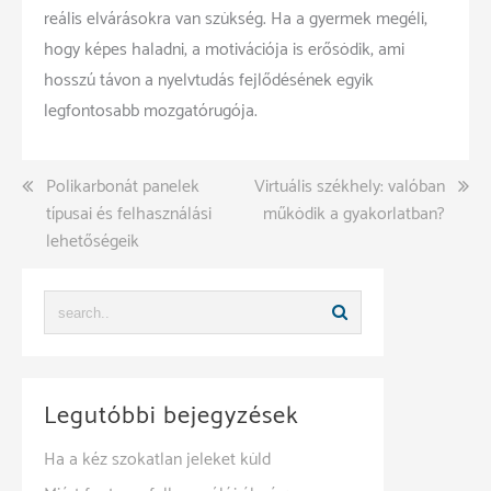
reális elvárásokra van szükség. Ha a gyermek megéli,
hogy képes haladni, a motivációja is erősödik, ami
hosszú távon a nyelvtudás fejlődésének egyik
legfontosabb mozgatórugója.
Bejegyzés
Polikarbonát panelek
Virtuális székhely: valóban
típusai és felhasználási
működik a gyakorlatban?
navigáció
lehetőségeik
Legutóbbi bejegyzések
Ha a kéz szokatlan jeleket küld