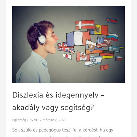
Diszlexia és idegennyelv –
akadály vagy segítség?
Egészség
/ By
Viki
/
március 8, 2026
Sok szülő és pedagógus teszi fel a kérdést: ha egy