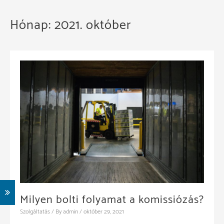
Hónap:
2021. október
Milyen bolti folyamat a komissiózás?
Szolgáltatás
/ By
admin
/
október 29, 2021