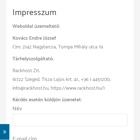
Impresszum
Weboldal üzemeltető:
Kovács Endre József
Cím: 2142 Nagytarcsa, Tompa Mihály utca 19.
Tárhelyszolgáltató:
Rackhost Zrt.
(6722 Szeged, Tisza Lajos krt. 41., +36 1 4451200,
info@rackhost.hu, https://www.rackhost.hu/)
Kérdés esetén küldjön üzenetet:
Név
E-mail cím