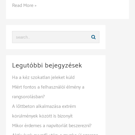
5
Read More »
tipikus
hiba,
ami
miatt
adóellenőrzés
indulhat
Legutóbbi bejegyzések
Ha a kéz szokatlan jeleket küld
Miért fontos a felhasználói élmény a
rangsorolásban?
A lőttbeton alkalmazása extrém
körülmények között is bizonyít
Mikor érdemes a napvitorlát beszerezni?