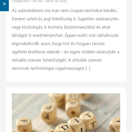
Szolgáltatás
/ By
Viki
/
április 24, 2025
Az adatvédelem ma már nem csupán technikai kérdés,
hanem üzleti és jogi felelősség is. Egyetlen adatvesztés
vagy kiszivárgás is komoly bizalomvesztést és akár
bírságot is eredményezhet. Éppen ezért sok vállalkozás
elgondolkodik azon, hogy hol és hogyan tárolja
ügyfelei érzékeny adatait – és egyre többen választják a
virtuális szerver lehetőségét. A virtuális szerver
nemcsak technológiai rugalmasságot […]