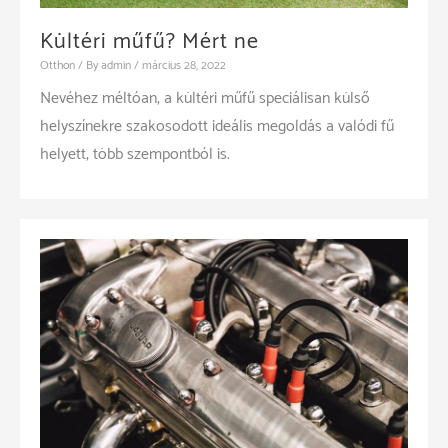
Kültéri műfű? Mért ne
Otthon
/ By
admin
/
március 28, 2022
Nevéhez méltóan, a kültéri műfű speciálisan külső
helyszínekre szakosodott ideális megoldás a valódi fű
helyett, több szempontból is.