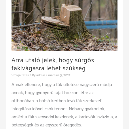
Arra utaló jelek, hogy sürgős
fakivágásra lehet szükség
Szolgáltatás
/ By
admin
/
március 3, 2022
Annak ellenére, hogy a fák ültetése nagyszerű módja
annak, hogy gyönyörű tájat hozzon létre az
otthonában, a hátsó kertben lévő fák szerkezeti
integritása idővel csökkenhet. Néhány gyakori ok,
amiért a fák szenvedni kezdenek, a kártevők inváziója, a
betegségek és az egyszerű öregedés.