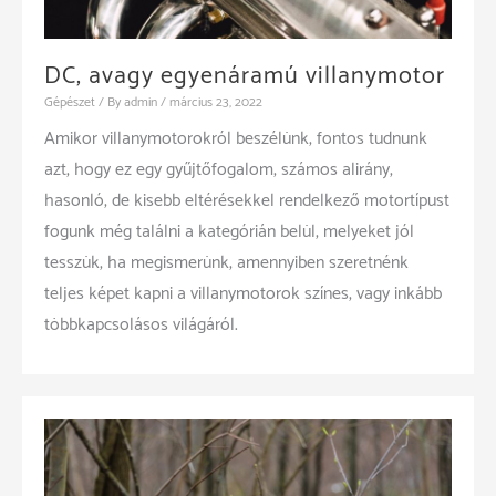
DC, avagy egyenáramú villanymotor
Gépészet
/ By
admin
/
március 23, 2022
Amikor villanymotorokról beszélünk, fontos tudnunk
azt, hogy ez egy gyűjtőfogalom, számos alirány,
hasonló, de kisebb eltérésekkel rendelkező motortípust
fogunk még találni a kategórián belül, melyeket jól
tesszük, ha megismerünk, amennyiben szeretnénk
teljes képet kapni a villanymotorok színes, vagy inkább
többkapcsolásos világáról.