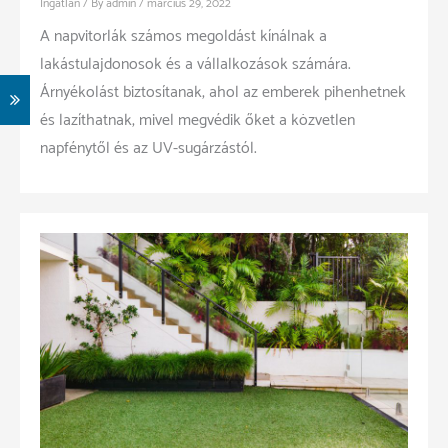
Ingatlan
/ By
admin
/
március 29, 2022
A napvitorlák számos megoldást kínálnak a
lakástulajdonosok és a vállalkozások számára.
Árnyékolást biztosítanak, ahol az emberek pihenhetnek
és lazíthatnak, mivel megvédik őket a közvetlen
napfénytől és az UV-sugárzástól.