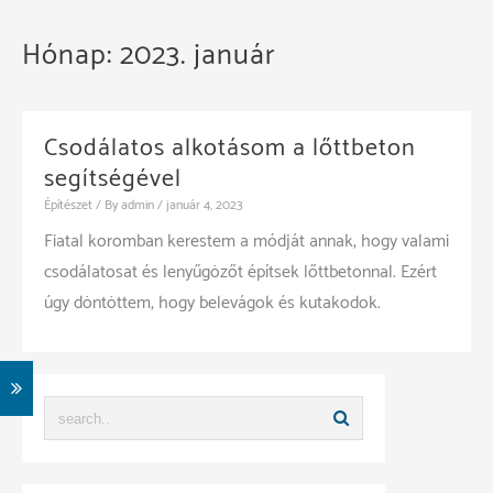
Hónap:
2023. január
Csodálatos alkotásom a lőttbeton
segítségével
Építészet
/ By
admin
/
január 4, 2023
Fiatal koromban kerestem a módját annak, hogy valami
csodálatosat és lenyűgözőt építsek lőttbetonnal. Ezért
úgy döntöttem, hogy belevágok és kutakodok.