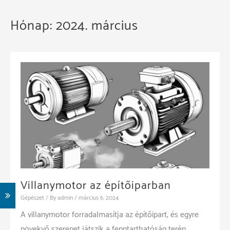
Hónap:
2024. március
Villanymotor az építőiparban
Gépészet
/ By
admin
/
március 6, 2024
A villanymotor forradalmasítja az építőipart, és egyre
növekvő szerepet játszik a fenntarthatóság terén.