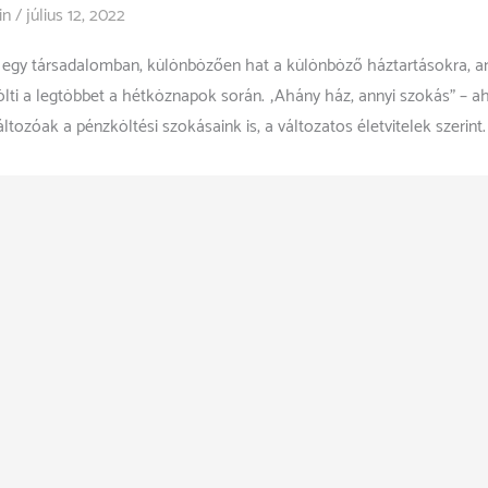
in
/
július 12, 2022
n egy társadalomban, különbözően hat a különböző háztartásokra, 
ölti a legtöbbet a hétköznapok során. „Ahány ház, annyi szokás” – a
tozóak a pénzköltési szokásaink is, a változatos életvitelek szerint.