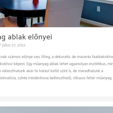
g ablak előnyei
/
július 27, 2022
ak számos előnye van, főleg, a dekoratív, de macerás faablakokho
lakokhoz képest. Egy műanyag ablak lehet ugyanolyan esztétikus, mi
en választhatunk akár fa hatást keltő színt is, de maradhatunk a
imalista, szinte mindenhova beilleszthető, stílusos fehér műanyag