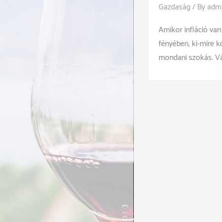
Gazdaság
/ By
adm
Amikor infláció va
fényében, ki-mire k
mondani szokás. Vál