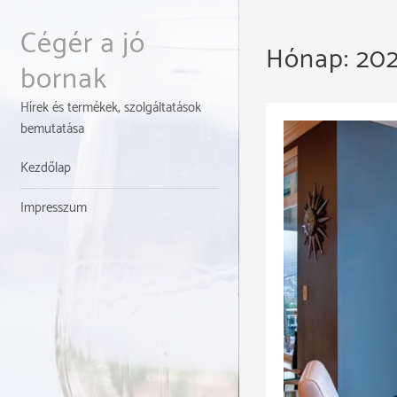
Skip
to
Cégér a jó
Hónap:
202
content
bornak
Hírek és termékek, szolgáltatások
bemutatása
Kezdőlap
Impresszum