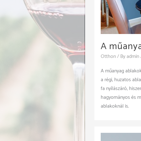
A műanya
Otthon
/ By
admin
A műanyag ablakokn
a régi, huzatos ab
fa nyílászáró, hisz
hagyományos és min
ablakoknál is.