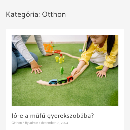
Kategória:
Otthon
Jó-e a műfű gyerekszobába?
Otthon
/ By
admin
/
december 21, 2024