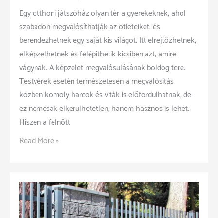
Egy otthoni játszóház olyan tér a gyerekeknek, ahol
szabadon megvalósíthatják az ötleteiket, és
berendezhetnek egy saját kis világot. Itt elrejtőzhetnek,
elképzelhetnek és felépíthetik kicsiben azt, amire
vágynak. A képzelet megvalósulásának boldog tere.
Testvérek esetén természetesen a megvalósítás
közben komoly harcok és viták is előfordulhatnak, de
ez nemcsak elkerülhetetlen, hanem hasznos is lehet.
Hiszen a felnőtt
Játszóház
Read More »
télen-
nyáron