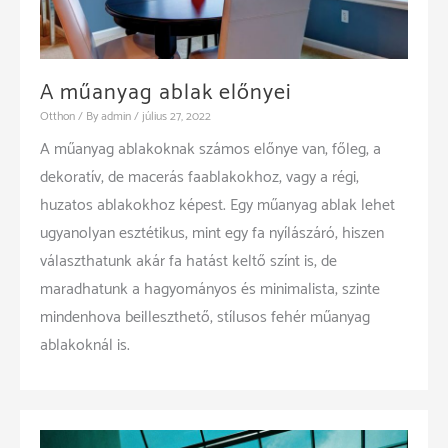
A műanyag ablak előnyei
Otthon
/ By
admin
/
július 27, 2022
A műanyag ablakoknak számos előnye van, főleg, a
dekoratív, de macerás faablakokhoz, vagy a régi,
huzatos ablakokhoz képest. Egy műanyag ablak lehet
ugyanolyan esztétikus, mint egy fa nyílászáró, hiszen
választhatunk akár fa hatást keltő színt is, de
maradhatunk a hagyományos és minimalista, szinte
mindenhova beilleszthető, stílusos fehér műanyag
ablakoknál is.