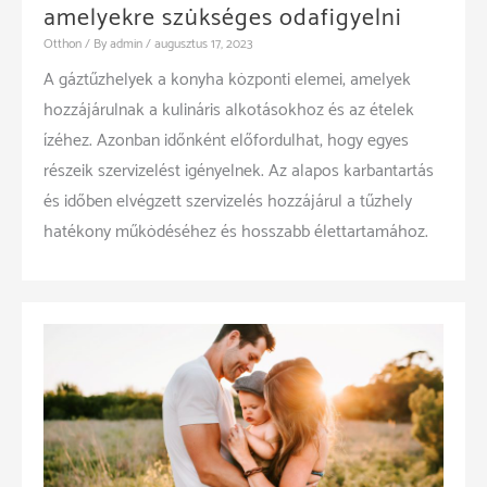
amelyekre szükséges odafigyelni
Otthon
/ By
admin
/
augusztus 17, 2023
A gáztűzhelyek a konyha központi elemei, amelyek
hozzájárulnak a kulináris alkotásokhoz és az ételek
ízéhez. Azonban időnként előfordulhat, hogy egyes
részeik szervizelést igényelnek. Az alapos karbantartás
és időben elvégzett szervizelés hozzájárul a tűzhely
hatékony működéséhez és hosszabb élettartamához.