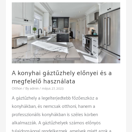
A konyhai gáztűzhely előnyei és a
megfelelő használata
Otthon
/ By
admin
/
május 27, 2023
A gáztűzhely a legelterjedtebb főzőeszköz a
konyhákban, és nemcsak otthoni, hanem a
professzionális konyhákban is széles körben
alkalmazzák. A gáztűzhelyek számos előnyös
tulajdonsággal rendelkeznek, amelyek miatt azok a