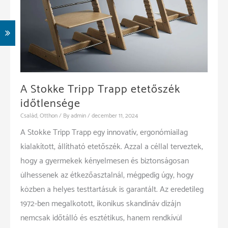
A Stokke Tripp Trapp etetőszék
időtlensége
Család
,
Otthon
/ By
admin
/
december 11, 2024
A Stokke Tripp Trapp egy innovatív, ergonómiailag
kialakított, állítható etetőszék. Azzal a céllal terveztek,
hogy a gyermekek kényelmesen és biztonságosan
ülhessenek az étkezőasztalnál, mégpedig úgy, hogy
közben a helyes testtartásuk is garantált. Az eredetileg
1972-ben megalkotott, ikonikus skandináv dizájn
nemcsak időtálló és esztétikus, hanem rendkívül