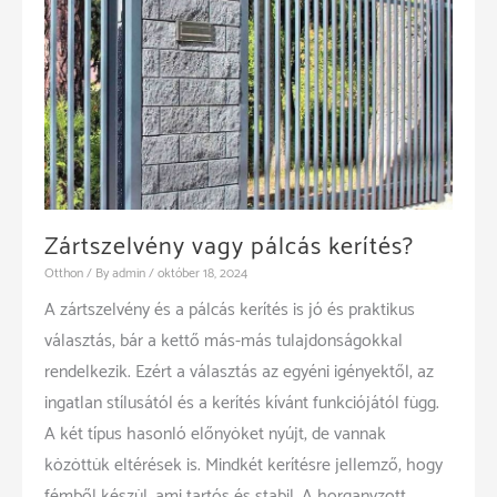
Zártszelvény vagy pálcás kerítés?
Otthon
/ By
admin
/
október 18, 2024
A zártszelvény és a pálcás kerítés is jó és praktikus
választás, bár a kettő más-más tulajdonságokkal
rendelkezik. Ezért a választás az egyéni igényektől, az
ingatlan stílusától és a kerítés kívánt funkciójától függ.
A két típus hasonló előnyöket nyújt, de vannak
közöttük eltérések is. Mindkét kerítésre jellemző, hogy
fémből készül, ami tartós és stabil. A horganyzott,