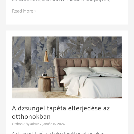
Zártszelvény
Read More »
vagy
pálcás
kerítés?
A dzsungel tapéta elterjedése az
otthonokban
Otthon
/ By
admin
/
január 16, 2024
A dzsungel tapéta a belső terekben olyan elem,