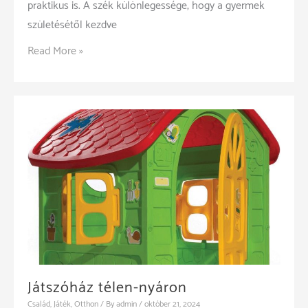
praktikus is. A szék különlegessége, hogy a gyermek
születésétől kezdve
A
Read More »
Stokke
Tripp
Trapp
etetőszék
időtlensége
Játszóház télen-nyáron
Család
,
Játék
,
Otthon
/ By
admin
/
október 21, 2024