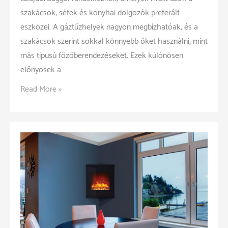
szakácsok, séfek és konyhai dolgozók preferált
eszközei. A gáztűzhelyek nagyon megbízhatóak, és a
szakácsok szerint sokkal könnyebb őket használni, mint
más típusú főzőberendezéseket. Ezek különösen
előnyösek a
A
Read More »
konyhai
gáztűzhely
előnyei
és
a
megfelelő
használata