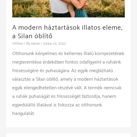
A modern háztartások illatos eleme,
a Silan öblítő
Otthon
/ By
admin
/
június 23, 2023
Otthonunk kényelmes és kellemes illatú környezetének
megteremtése érdekében fontos odafigyelni a ruháink
frissességére és puhaságára. Az egyik megbízható
választás a Silan öblítő, amely a modern háztartások
egyik elengedhetetlen részévé vált. A termék nemcsak
a ruhák puhaságát és frissességét biztosítja, hanem
egyedülálló illatával is fokozza az otthonunk
hangulatát.