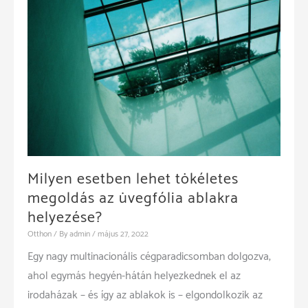
Milyen esetben lehet tökéletes
megoldás az üvegfólia ablakra
helyezése?
Otthon
/ By
admin
/
május 27, 2022
Egy nagy multinacionális cégparadicsomban dolgozva,
ahol egymás hegyén-hátán helyezkednek el az
irodaházak – és így az ablakok is – elgondolkozik az