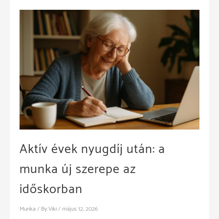
Aktív évek nyugdíj után: a
munka új szerepe az
időskorban
Munka
/ By
Viki
/
május 12, 2026