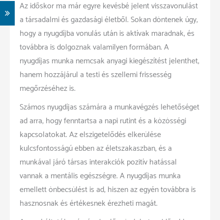
Az időskor ma már egyre kevésbé jelent visszavonulást
a társadalmi és gazdasági életből. Sokan döntenek úgy,
hogy a nyugdíjba vonulás után is aktívak maradnak, és
továbbra is dolgoznak valamilyen formában. A
nyugdíjas munka nemcsak anyagi kiegészítést jelenthet,
hanem hozzájárul a testi és szellemi frissesség
megőrzéséhez is.
Számos nyugdíjas számára a munkavégzés lehetőséget
ad arra, hogy fenntartsa a napi rutint és a közösségi
kapcsolatokat. Az elszigetelődés elkerülése
kulcsfontosságú ebben az életszakaszban, és a
munkával járó társas interakciók pozitív hatással
vannak a mentális egészségre. A nyugdíjas munka
emellett önbecsülést is ad, hiszen az egyén továbbra is
hasznosnak és értékesnek érezheti magát.