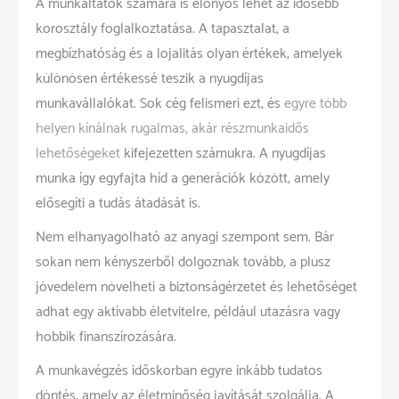
A munkáltatók számára is előnyös lehet az idősebb
korosztály foglalkoztatása. A tapasztalat, a
megbízhatóság és a lojalitás olyan értékek, amelyek
különösen értékessé teszik a nyugdíjas
munkavállalókat. Sok cég felismeri ezt, és
egyre több
helyen kínálnak rugalmas, akár részmunkaidős
lehetőségeket
kifejezetten számukra. A nyugdíjas
munka így egyfajta híd a generációk között, amely
elősegíti a tudás átadását is.
Nem elhanyagolható az anyagi szempont sem. Bár
sokan nem kényszerből dolgoznak tovább, a plusz
jövedelem növelheti a biztonságérzetet és lehetőséget
adhat egy aktívabb életvitelre, például utazásra vagy
hobbik finanszírozására.
A munkavégzés időskorban egyre inkább tudatos
döntés, amely az életminőség javítását szolgálja. A