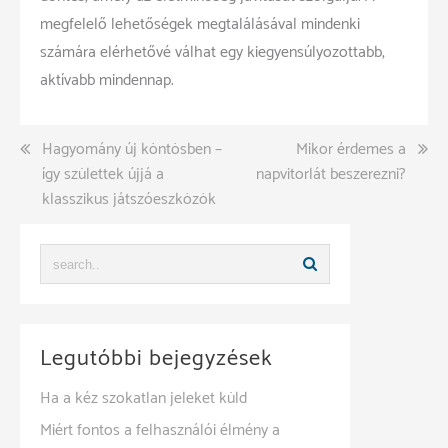
megfelelő lehetőségek megtalálásával mindenki
számára elérhetővé válhat egy kiegyensúlyozottabb,
aktívabb mindennap.
Bejegyzés
Hagyomány új köntösben –
Mikor érdemes a
így születtek újjá a
napvitorlát beszerezni?
navigáció
klasszikus játszóeszközök
Legutóbbi bejegyzések
Ha a kéz szokatlan jeleket küld
Miért fontos a felhasználói élmény a