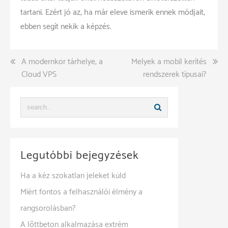
tartani. Ezért jó az, ha már eleve ismerik ennek módjait,
ebben segít nekik a képzés.
Bejegyzés
A modernkor tárhelye, a
Melyek a mobil kerítés
Cloud VPS
rendszerek típusai?
navigáció
Legutóbbi bejegyzések
Ha a kéz szokatlan jeleket küld
Miért fontos a felhasználói élmény a
rangsorolásban?
A lőttbeton alkalmazása extrém