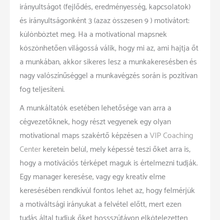
irányultságot (fejlődés, eredményesség, kapcsolatok)
és irányultságonként 3 (azaz összesen 9 ) motivátort:
különböztet meg. Ha a motivational mapsnek
köszönhetően világossá válik, hogy mi az, ami hajtja őt
a munkában, akkor sikeres lesz a munkakeresésben és
nagy valószínűséggel a munkavégzés során is pozitívan
fog teljesíteni.
A munkáltatók esetében lehetősége van arra a
cégvezetőknek, hogy részt vegyenek egy olyan
motivational maps szakértő képzésen a
VIP Coaching
Center
keretein belül, mely képessé teszi őket arra is,
hogy a motivációs térképet maguk is értelmezni tudják.
Egy manager keresése, vagy egy kreatív elme
keresésében rendkívül fontos lehet az, hogy felmérjük
a motiváltsági irányukat a felvétel előtt, mert ezen
tudás által tudjuk őket hossszútávon elkötelezetten