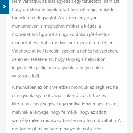
Nem várhatjuk az élet egyetlen egy területétől sem azt,
hogy örökké a fellegek fölött leszünk majd, repkedni
fogunk a boldogságtól. Azaz még egy olyan
munkahelyen is meglephet minket a kiégés, a
motiválatlanság, ahol amúgy korábban jól éreztük
magunkat és ahol a motivációnk megvolt eredetileg.
Valahogy át kell lendülni ezeken a nehéz helyzeteken,
de ennek feltétele az, hogy tényleg a helyünkön
legyünk. Ha pedig nem vagyunk jó helyen, akkor
váltanunk kell.
A munkában az önismeretben mondjuk az segíthet, ha
elmegyünk egy motivációszakértő coach-hoz és
kitöltünk a segítségével egy motivational maps tesztet,
melynek a lényege, hogy felmérik, hogy az adott
személy milyen munkakörben lenne a legmotiváltabb. A
motivational maps három nagyobb motivációs