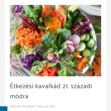
Étkezési kavalkád 21. századi
módra
Életmód
/ By
admin
/
május 25, 2022