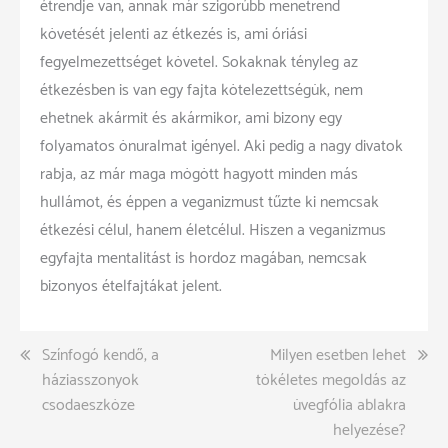
étrendje van, annak már szigorúbb menetrend
követését jelenti az étkezés is, ami óriási
fegyelmezettséget követel. Sokaknak tényleg az
étkezésben is van egy fajta kötelezettségük, nem
ehetnek akármit és akármikor, ami bizony egy
folyamatos önuralmat igényel. Aki pedig a nagy divatok
rabja, az már maga mögött hagyott minden más
hullámot, és éppen a veganizmust tűzte ki nemcsak
étkezési célul, hanem életcélul. Hiszen a veganizmus
egyfajta mentalitást is hordoz magában, nemcsak
bizonyos ételfajtákat jelent.
Bejegyzés
Színfogó kendő, a
Milyen esetben lehet
háziasszonyok
tökéletes megoldás az
navigáció
csodaeszköze
üvegfólia ablakra
helyezése?