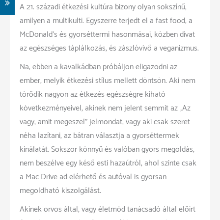
A 21. századi étkezési kultúra bizony olyan sokszínű,
amilyen a multikulti. Egyszerre terjedt el a fast food, a
McDonald’s és gyorséttermi hasonmásai, közben divat
az egészséges táplálkozás, és zászlóvivő a veganizmus.
Na, ebben a kavalkádban próbáljon eligazodni az
ember, melyik étkezési stílus mellett döntsön. Aki nem
törődik nagyon az étkezés egészségre kiható
következményeivel, akinek nem jelent semmit az „Az
vagy, amit megeszel” jelmondat, vagy aki csak szeret
néha lazítani, az bátran választja a gyorséttermek
kínálatát. Sokszor könnyű és valóban gyors megoldás,
nem beszélve egy késő esti hazaútról, ahol szinte csak
a Mac Drive ad elérhető és autóval is gyorsan
megoldható kiszolgálást.
Akinek orvos által, vagy életmód tanácsadó által előírt