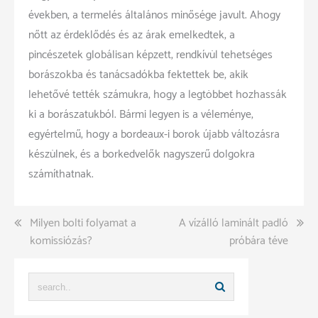
években, a termelés általános minősége javult. Ahogy
nőtt az érdeklődés és az árak emelkedtek, a
pincészetek globálisan képzett, rendkívül tehetséges
borászokba és tanácsadókba fektettek be, akik
lehetővé tették számukra, hogy a legtöbbet hozhassák
ki a borászatukból. Bármi legyen is a véleménye,
egyértelmű, hogy a bordeaux-i borok újabb változásra
készülnek, és a borkedvelők nagyszerű dolgokra
számíthatnak.
Bejegyzés
Milyen bolti folyamat a
A vízálló laminált padló
komissiózás?
próbára téve
navigáció