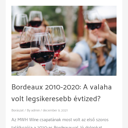
Bordeaux 2010-2020: A valaha
volt legsikeresebb évtized?
Borászat
/ By
admin
/
december 9, 2021
Az MWH Wine csapatának most volt az első szoros
találkozója a 2020-as Bordeaux-val. Jó dolgokat