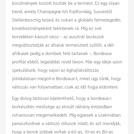
körülmények között hozták be a termést. Ez egy olyan
trend, amely Champagne-tól Kaliforniáig, Sussextől
Stellenboschig terjed, és sokan a globális felmelegedés
következményeként tekintenek rá. Míg ez sok
borvidéken káoszt okoz – az ausztrál borászok
megváltoztatják az általuk termesztett szőlőt, a dél-
afrikaiak pedig a dombok felé tartanak –, Bordeaux
profitál ebből, legalábbis rövid távon. Már egy ideje azon
spekulálunk, hogy vajon az éghajlatváltozás
jóindulatúan megöli-e Bordeaux-t, mivel úgy tűnik, hogy
változás van folyamatban, csak az idő fogja eldönteni.
Egy dolog biztosan kijelenthető, hogy a bordeaux-i
borkészítés minősége az elmúlt néhány évtizedben
rohamosan megemelkedett. Míg egyesek a szakmában
panaszkodnak a változó stílusok miatt, és azt mondják,
hogy a borok jobbak voltak a 60-as, 70-es és 80-as