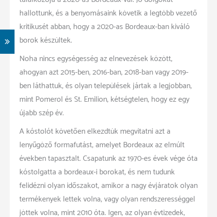
hallottunk, és a benyomásaink követik a legtöbb vezető
kritikusét abban, hogy a 2020-as Bordeaux-ban kiváló
borok készültek.
Noha nincs egységesség az elnevezések között,
ahogyan azt 2015-ben, 2016-ban, 2018-ban vagy 2019-
ben láthattuk, és olyan települések jártak a legjobban,
mint Pomerol és St. Emilion, kétségtelen, hogy ez egy
újabb szép év.
A kóstolót követően elkezdtük megvitatni azt a
lenyűgöző formafutást, amelyet Bordeaux az elmúlt
években tapasztalt. Csapatunk az 1970-es évek vége óta
kóstolgatta a bordeaux-i borokat, és nem tudunk
felidézni olyan időszakot, amikor a nagy évjáratok olyan
termékenyek lettek volna, vagy olyan rendszerességgel
jöttek volna, mint 2010 óta. Igen, az olyan évtizedek,