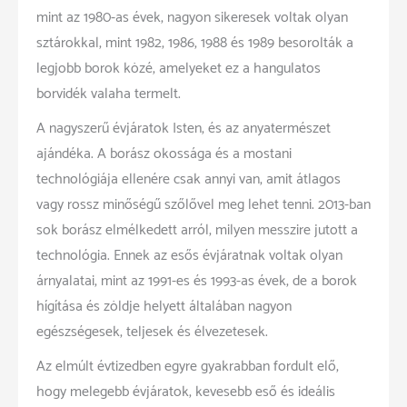
mint az 1980-as évek, nagyon sikeresek voltak olyan
sztárokkal, mint 1982, 1986, 1988 és 1989 besorolták a
legjobb borok közé, amelyeket ez a hangulatos
borvidék valaha termelt.
A nagyszerű évjáratok Isten, és az anyatermészet
ajándéka. A borász okossága és a mostani
technológiája ellenére csak annyi van, amit átlagos
vagy rossz minőségű szőlővel meg lehet tenni. 2013-ban
sok borász elmélkedett arról, milyen messzire jutott a
technológia. Ennek az esős évjáratnak voltak olyan
árnyalatai, mint az 1991-es és 1993-as évek, de a borok
hígítása és zöldje helyett általában nagyon
egészségesek, teljesek és élvezetesek.
Az elmúlt évtizedben egyre gyakrabban fordult elő,
hogy melegebb évjáratok, kevesebb eső és ideális