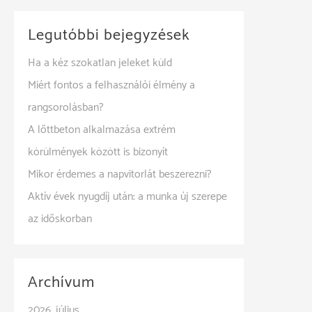
Legutóbbi bejegyzések
Ha a kéz szokatlan jeleket küld
Miért fontos a felhasználói élmény a
rangsorolásban?
A lőttbeton alkalmazása extrém
körülmények között is bizonyít
Mikor érdemes a napvitorlát beszerezni?
Aktív évek nyugdíj után: a munka új szerepe
az időskorban
Archívum
2026. július