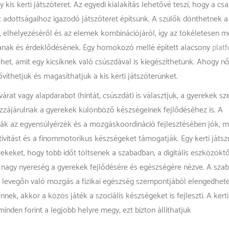
 kis kerti játszóteret. Az egyedi kialakítás lehetővé teszi, hogy a cs
t adottságaihoz igazodó játszóteret építsünk. A szülők dönthetnek a
, elhelyezéséről és az elemek kombinációjáról, így az tökéletesen m
ának és érdeklődésének. Egy homokozó mellé épített alacsony
plat
ehet, amit egy kicsiknek való csúszdával is kiegészíthetünk. Ahogy n
víthetjük és magasíthatjuk a kis kerti játszóterünket.
árat vagy alapdarabot (hintát, csúszdát) is választjuk, a gyerekek sze
ozzájárulnak a gyerekek különböző készségeinek fejlődéséhez is. A
ák az egyensúlyérzék és a mozgáskoordináció fejlesztésében jók, m
vitást és a finommotorikus készségeket támogatják. Egy kerti játsz
rekeket, hogy több időt töltsenek a szabadban, a digitális eszközöktő
agy nyereség a gyerekek fejlődésére és egészségére nézve. A sza
iss levegőn való mozgás a fizikai egészség szempontjából elengedhete
nnek, akkor a közös játék a szociális készségeket is fejleszti. A kerti
minden forint a legjobb helyre megy, ezt bizton állíthatjuk