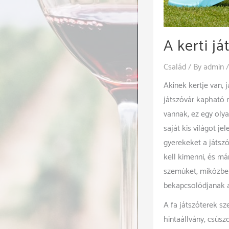
A kerti j
Család
/ By
admin
Akinek kertje van, 
játszóvár kapható 
vannak, ez egy olya
saját kis világot je
gyerekeket a játszó
kell kimenni, és má
szemüket, miközben
bekapcsolódjanak a
A fa játszóterek s
hintaállvány, csús