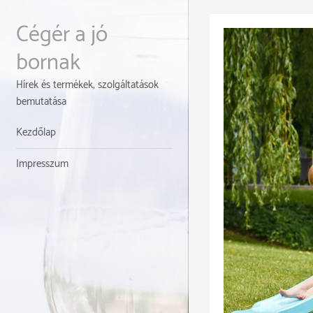
Skip
to
Cégér a jó
content
bornak
Hírek és termékek, szolgáltatások
bemutatása
Kezdőlap
Impresszum