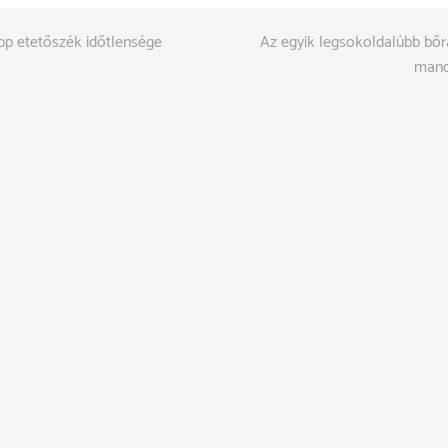
pp etetőszék időtlensége
Az egyik legsokoldalúbb bőr
mand