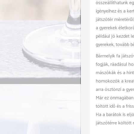
összeállíthatunk egy
igényeihez és a ker
játszótér méretéről
a gyerekek életkor
például jó kezdet l
gyerekek, tovább bő
Bármelyik fa játszóv
fogják, ráadásul h
mászókák és a hint
homokozók a kreati
arra ösztönzi a gye
Már ez önmagában n
töltött idő és a fr
Ha a barátok is eljö
játszótérre költött 