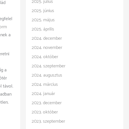
2025. július
alád
2025. június
egfelel
2025. május
form
2025. április
őnek a
2024. december
2024. november
retni
2024. október
2024. szeptember
íg a
2024. augusztus
ótér
2024. március
l távol.
2024. január
badban
tlen.
2023. december
2023. október
2023. szeptember