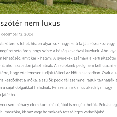
átszótér nem luxus
/
december 12, 2024
játszótere is lehet, hiszen olyan sok nagyszerű fa játszóeszköz vagy
megfizethető áron, hogy szinte a bőség zavarával küzdünk. Ahol gy
n lehetőség, amit kár kihagyni. A gyerekek számára a kerti játszótér
lent, ahol szabadon játszhatnak. A szülőknek pedig nem kell utazni, el
térre, hogy értelemesen tudják tölteni az időt a szabadban. Csak a k
ris kezdődhet a móka, a szülők pedig fél szemmel rajtuk tarthatják 
 a saját dolgaikkal haladnak. Persze, annak sincs akadálya, hogy
 játékba.
zerencsére néhány elem kombinációjából is megépíthetők. Például eg
zda, mászóka, kisház vagy homokozó tetszőleges variációjából