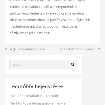
ezért illik az ilyen stílusú környezetbe, de a pálcás
kerítés sokoldalúbb ebből a szempontból. A
zártszelvény kerítéstáblák inkább csak a modern
stílussal harmonizálnak, a pálcás viszont a légiesebb
megjelenése miatt a legtöbb környezetbe és
háztípushoz jól illeszkedik.
Bejegyzés
A 3D nyomtatók világa
Játszóház télen-nyáron
navigáció
Legutóbbi bejegyzések
Ha a kéz szokatlan jeleket küld
Miért fontos a felhasználói élmény a