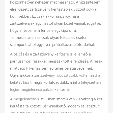
köszönhetően nehezen megmászható. A vízszintesem
elrendezett zártszelvény kerítéstáblák viszont sokkal
könnyebben. Ez csak akkor nincs így, ha a
zártszelvények egymástól olyan közel vannak rögzítve,
hogy a résbe nem fér bele egy cipő orra.
Természetesen ez csak olyan település esetén
szempont, ahol egy ilyen próbálkozás előfordulhat.
A pálcás és a zártszelvény kerítésre is jellemző a
párhuzamos, résekkel megszakított elrendezés. A rések
miatt egyik kerítés sem ad teljes belátásvédelmet.
Ugyanakkor a
zártszelvény robosztusabb volta miatt
a
belátás kicsit mégis korlátozottabb, mint a kifejezetten
légies megjelenésű pálcás
kerítésnél.
A megjelenésben, stílusban szintén van különbség a két
kerítésfajta között. Bár mindkettő modern és letisztult,