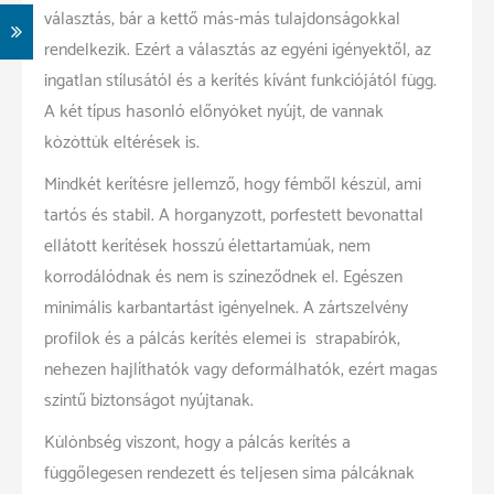
választás, bár a kettő más-más tulajdonságokkal
rendelkezik. Ezért a választás az egyéni igényektől, az
ingatlan stílusától és a kerítés kívánt funkciójától függ.
A két típus hasonló előnyöket nyújt, de vannak
közöttük eltérések is.
Mindkét kerítésre jellemző, hogy fémből készül, ami
tartós és stabil. A horganyzott, porfestett bevonattal
ellátott kerítések hosszú élettartamúak, nem
korrodálódnak és nem is színeződnek el. Egészen
minimális karbantartást igényelnek. A zártszelvény
profilok és a pálcás kerítés elemei is strapabírók,
nehezen hajlíthatók vagy deformálhatók, ezért magas
szintű biztonságot nyújtanak.
Különbség viszont, hogy a pálcás kerítés a
függőlegesen rendezett és teljesen sima pálcáknak