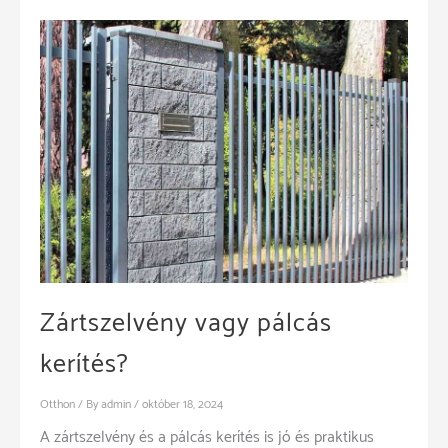
Zártszelvény vagy pálcás
kerítés?
Otthon
/ By
admin
/
október 18, 2024
A zártszelvény és a pálcás kerítés is jó és praktikus