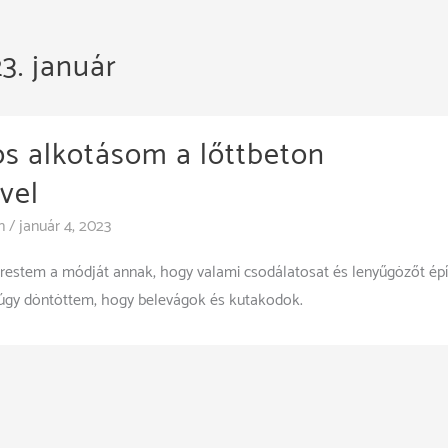
3. január
s alkotásom a lőttbeton
vel
n
/
január 4, 2023
restem a módját annak, hogy valami csodálatosat és lenyűgözőt ép
t úgy döntöttem, hogy belevágok és kutakodok.