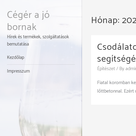
Skip
to
Cégér a jó
Hónap:
202
content
bornak
Hírek és termékek, szolgáltatások
Csodálato
bemutatása
segítségé
Kezdőlap
Építészet
/ By
admi
Impresszum
Fiatal koromban ke
lőttbetonnal. Ezér