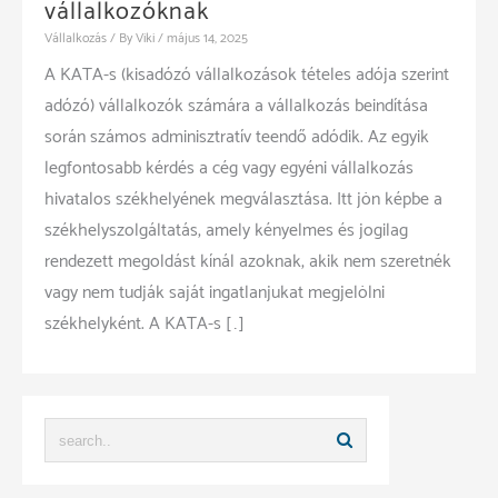
vállalkozóknak
Vállalkozás
/ By
Viki
/
május 14, 2025
A KATA-s (kisadózó vállalkozások tételes adója szerint
adózó) vállalkozók számára a vállalkozás beindítása
során számos adminisztratív teendő adódik. Az egyik
legfontosabb kérdés a cég vagy egyéni vállalkozás
hivatalos székhelyének megválasztása. Itt jön képbe a
székhelyszolgáltatás, amely kényelmes és jogilag
rendezett megoldást kínál azoknak, akik nem szeretnék
vagy nem tudják saját ingatlanjukat megjelölni
székhelyként. A KATA-s […]