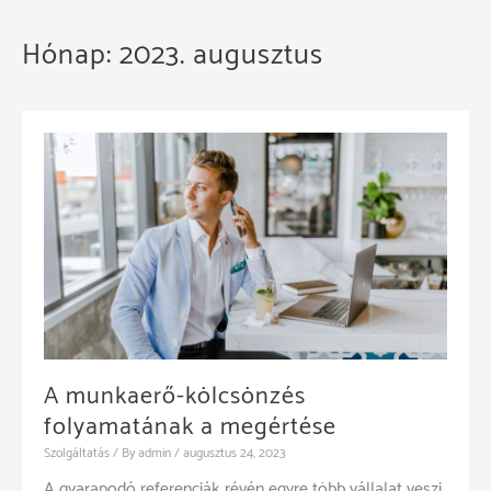
Hónap:
2023. augusztus
A munkaerő-kölcsönzés
folyamatának a megértése
Szolgáltatás
/ By
admin
/
augusztus 24, 2023
A gyarapodó referenciák révén egyre több vállalat veszi