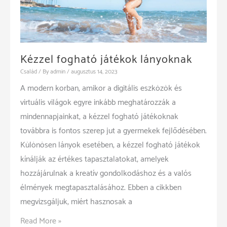
Kézzel fogható játékok lányoknak
Család
/ By
admin
/
augusztus 14, 2023
A modern korban, amikor a digitális eszközök és
virtuális világok egyre inkább meghatározzák a
mindennapjainkat, a kézzel fogható játékoknak
továbbra is fontos szerep jut a gyermekek fejlődésében.
Különösen lányok esetében, a kézzel fogható játékok
kínálják az értékes tapasztalatokat, amelyek
hozzájárulnak a kreatív gondolkodáshoz és a valós
élmények megtapasztalásához. Ebben a cikkben
megvizsgáljuk, miért hasznosak a
Kézzel
Read More »