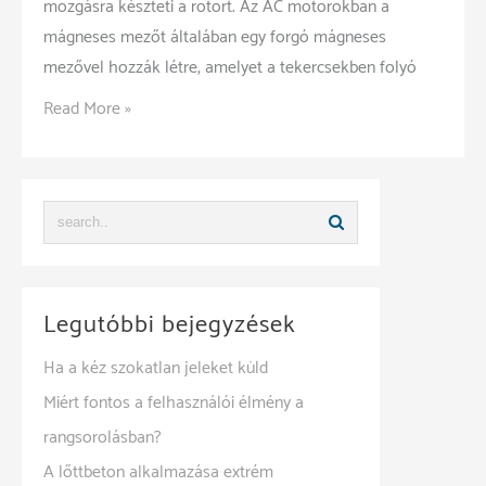
mozgásra készteti a rotort. Az AC motorokban a
mágneses mezőt általában egy forgó mágneses
mezővel hozzák létre, amelyet a tekercsekben folyó
A
Read More »
villanymotor
típusainak
a
megkülönböztetése
Legutóbbi bejegyzések
Ha a kéz szokatlan jeleket küld
Miért fontos a felhasználói élmény a
rangsorolásban?
A lőttbeton alkalmazása extrém