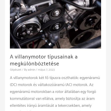
A villanymotor típusainak a
megkülönböztetése
Gépészet
/ By
admin
/
május 7, 2023
A villanymotorok két fő típusra oszthatók: egyenáramú
(DC) motorok és váltakozóáramú (AC) motorok. Az
egyenáramú motorokban a rotor általában egy forgó
kommutátorral van ellátva, amely biztosítja az áram
ellentétes irányú áramlását a tekercsekben, amely