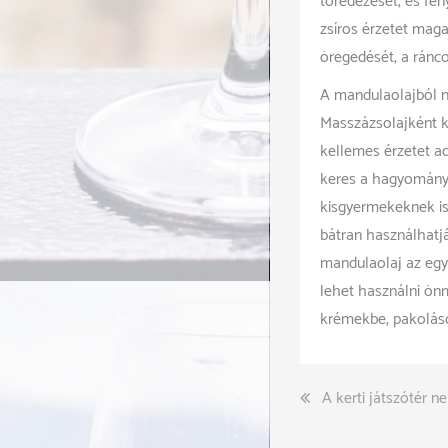
töredezését, és fén
zsíros érzetet maga
öregedését, a ránc
A mandulaolajból n
Masszázsolajként ki
kellemes érzetet ad
keres a hagyomány
kisgyermekeknek is
bátran használhatjá
mandulaolaj az egy
lehet használni ön
krémekbe, pakoláso
Bejegyzés
A kerti játszótér n
navigáció