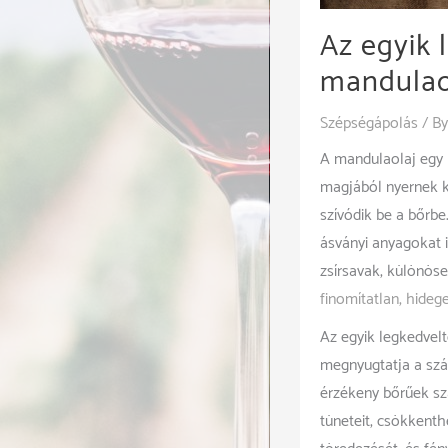
Az egyik 
mandulao
Szépségápolás
/ B
A mandulaolaj egy 
magjából nyernek k
szívódik be a bőrbe
ásványi anyagokat 
zsírsavak, különöse
finomítatlan, hidege
Az egyik legkedvelt
megnyugtatja a szár
érzékeny bőrűek szá
tüneteit, csökkenth