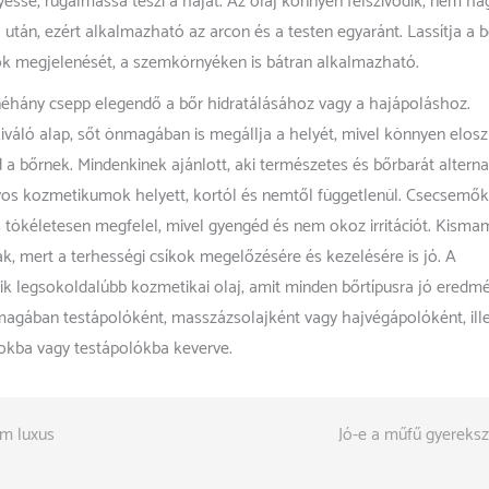
yessé, rugalmassá teszi a hajat. Az olaj könnyen felszívódik, nem ha
 után, ezért alkalmazható az arcon és a testen egyaránt. Lassítja a b
ok megjelenését, a szemkörnyéken is bátran alkalmazható.
éhány csepp elegendő a bőr hidratálásához vagy a hajápoláshoz.
váló alap, sőt önmagában is megállja a helyét, mivel könnyen eloszl
 a bőrnek. Mindenkinek ajánlott, aki természetes és bőrbarát alterna
os kozmetikumok helyett, kortól és nemtől függetlenül. Csecsemő
 tökéletesen megfelel, mivel gyengéd és nem okoz irritációt. Kisma
k, mert a terhességi csíkok megelőzésére és kezelésére is jó. A
ik legsokoldalúbb kozmetikai olaj, amit minden bőrtípusra jó eredm
magában testápolóként, masszázsolajként vagy hajvégápolóként, ill
kba vagy testápolókba keverve.
em luxus
Jó-e a műfű gyereks