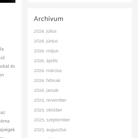
Archívum
2026. július
2026. június
la
2026. május
kül
2026. április
sokat és
2026. március
en
2026. február
2026. január
2025. november
2025. október
 az
2025. szeptember
kcéma
hajvégek
2025. augusztus