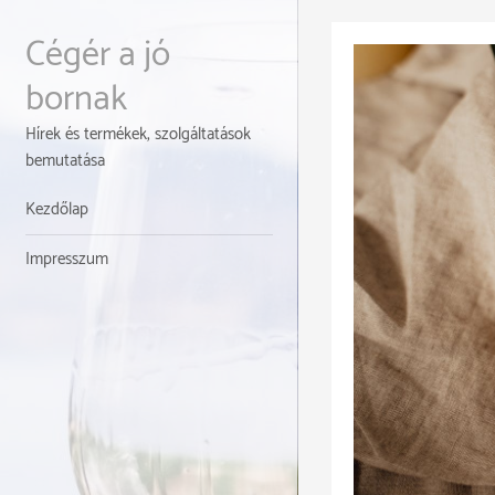
Skip
to
Cégér a jó
content
bornak
Hírek és termékek, szolgáltatások
bemutatása
Kezdőlap
Impresszum