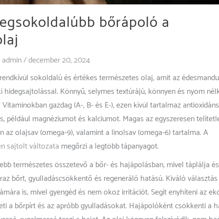
legsokoldalúbb bőrápoló a
laj
y
admin
/
december 20, 2024
rendkívül sokoldalú és értékes természetes olaj, amit az édesmandu
i hidegsajtolással. Könnyű, selymes textúrájú, könnyen és nyom nél
. Vitaminokban gazdag (A-, B- és E-), ezen kívül tartalmaz antioxidán
is, például magnéziumot és kalciumot. Magas az egyszeresen telítetl
n az olajsav (omega-9), valamint a linolsav (omega-6) tartalma. A
n sajtolt változata
megőrzi a legtöbb tápanyagot.
ebb természetes összetevő a bőr- és hajápolásban, mivel táplálja és
az bőrt, gyulladáscsökkentő és regeneráló hatású. Kiváló választás
mára is, mivel gyengéd és nem okoz irritációt. Segít enyhíteni az e
eti a bőrpírt és az apróbb gyulladásokat. Hajápolóként csökkenti a 