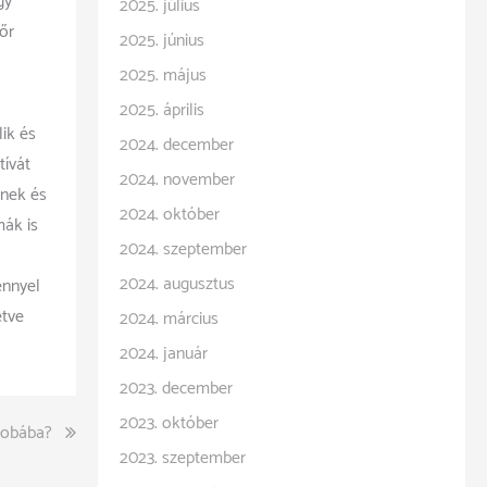
gy
2025. július
őr
2025. június
2025. május
2025. április
ik és
2024. december
tívát
2024. november
knek és
2024. október
mák is
2024. szeptember
2024. augusztus
énnyel
etve
2024. március
2024. január
2023. december
2023. október
zobába?
2023. szeptember