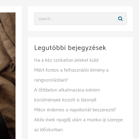
Legutóbbi bejegyzések
Ha a kéz szokatlan jeleket küld
Miért fontos a felhasználói élmény a
rangsorolásban?
A lőttbeton alkalmazása extrém
körülmények között is bizonyít
Mikor érdemes a napvitorlát beszerezni?
Aktív évek nyugdíj után: a munka új szerepe
az időskorban