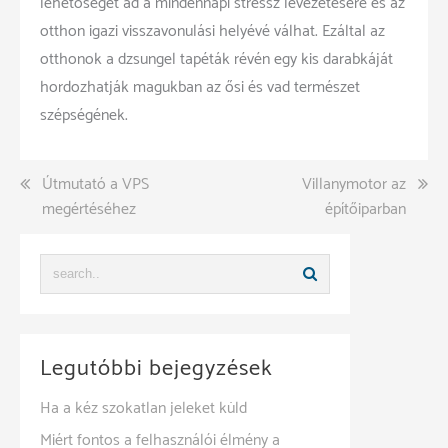
lehetőséget ad a mindennapi stressz levezetésére és az
otthon igazi visszavonulási helyévé válhat. Ezáltal az
otthonok a dzsungel tapéták révén egy kis darabkáját
hordozhatják magukban az ősi és vad természet
szépségének.
Bejegyzés
Útmutató a VPS
Villanymotor az
megértéséhez
építőiparban
navigáció
Legutóbbi bejegyzések
Ha a kéz szokatlan jeleket küld
Miért fontos a felhasználói élmény a