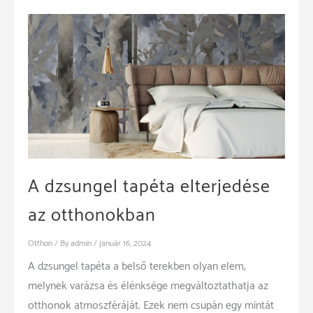
A dzsungel tapéta elterjedése
az otthonokban
Otthon
/ By
admin
/
január 16, 2024
A dzsungel tapéta a belső terekben olyan elem,
melynek varázsa és élénksége megváltoztathatja az
otthonok atmoszféráját. Ezek nem csupán egy mintát