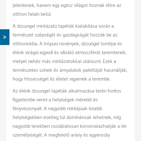
jelentenek, hanem egy egész világot hoznak létre az
otthon falain belül.
A dzsungel mintázatú tapéták kialakítása során a
természet szépségét és gazdagságát hozzák be az
otthonokba. A trópusi növények, dzsungel lombjai és
élénk virágai egyedi és vibráló atmoszférát teremtenek,
melyet nehéz más mintázatokkal utánozni. Ezek a
természetes színek és árnyalatok palettáját használják,
hogy frissességet és életet vigyenek a terembe.
Az élénk dzsungel tapéták alkalmazása terén fontos
figyelembe venni a helyiségek méretét és
fényviszonyait. A nagyobb mintájúak kisebb
helyiségekben esetleg túl dominánsak lehetnek, míg
nagyobb terekben csodálatosan körvonalazhatják a tér
személyiségét. A megfelelő arány és egyensúly