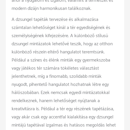
ahol a nyugalom és izgalom, valamint a természet és
modern dizájn harmonikusan találkoznak.
A dzsungel tapéták tervezése és alkalmazása
számtalan lehetőséget kínál a tér egyediségének és
személyiségének kifejezésére. A különböző stílusú
dzsungel mintázatok lehetővé teszik, hogy az otthon
különböző részein eltérő hangulatot teremtsünk.
Például a színes és élénk minták egy gyermekszoba
vagy játékos tér számára tökéletes választást
jelenthetnek, míg a finomabb, szolidabb minták
nyugodt, pihentető hangulatot hozhatnak létre egy
hálószobában. Ezek nemcsak egyedi mintázatokkal
rendelkeznek, hanem lehetőséget nyújtanak a
kreativitásra is. Például a tér egy részének tapétázása,
vagy akár csak egy accentfal kialakítása egy dzsungel
mintájú tapétával izgalmas és hatásos megoldás lehet