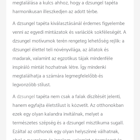
megtalálása a kulcs ahhoz, hogy a dzsungel tapéta
harmonikusan illeszkedjen az adott térbe.
A dzsungel tapéta kiválasztásánál érdemes figyelembe
venni az egyedi mintázatok és variációk sokféleségét. A
dzsungel motívumok terén rengeteg lehetőség rejlik: a
dzsungel élettel teli növényvilága, az állatok és
madarak, valamint az egzotikus tájak mindenféle
inspiráló mintát hozhatnak létre. Így mindenki
megtalálhatja a számára legmegfelelőbb és
legvonzóbb stílust.
A
dzsungel
tapéta nem csak a falak díszítését jelenti,
hanem egyfajta életstílust is közvetít. Az otthonokban
ezek egy olyan kalandra invitálnak, melyet a
természetes szépség és a dzsungel misztikuma sugall.
Ezáltal az otthonok egy olyan helyszínné válhatnak,